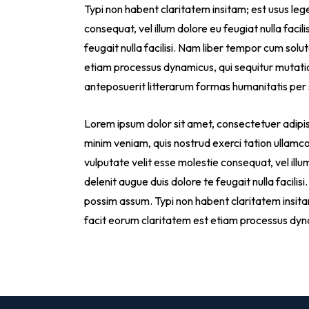
Typi non habent claritatem insitam; est usus legen
consequat, vel illum dolore eu feugiat nulla facil
feugait nulla facilisi. Nam liber tempor cum sol
etiam processus dynamicus, qui sequitur mutat
anteposuerit litterarum formas humanitatis per
Lorem ipsum dolor sit amet, consectetuer adipis
minim veniam, quis nostrud exerci tation ullamcor
vulputate velit esse molestie consequat, vel illum
delenit augue duis dolore te feugait nulla facil
possim assum. Typi non habent claritatem insitam; 
facit eorum claritatem est etiam processus dyn