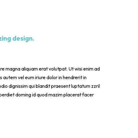
ing design.
ore magna aliquam erat volutpat. Ut wisi enim ad
 autem vel eum iriure dolor in hendrerit in
odio dignissim qui blandit praesent luptatum zzril
 imperdiet doming id quod mazim placerat facer