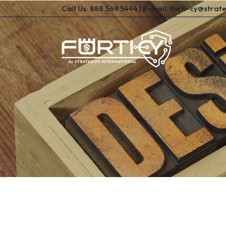
Call Us: 888.569.5444 | E-mail:
forti-cy@strat