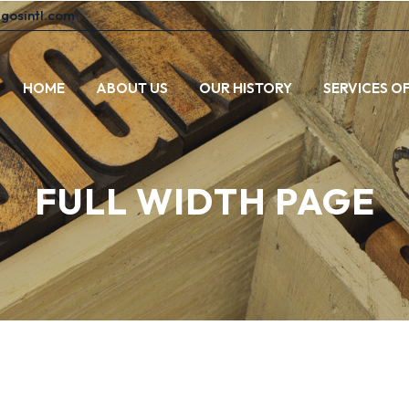
egosintl.com
HOME
ABOUT US
OUR HISTORY
SERVICES O
FULL WIDTH PAGE