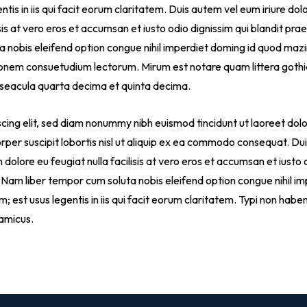
tis in iis qui facit eorum claritatem. Duis autem vel eum iriure dolo
isis at vero eros et accumsan et iusto odio dignissim qui blandit pra
uta nobis eleifend option congue nihil imperdiet doming id quod ma
ionem consuetudium lectorum. Mirum est notare quam littera got
 seacula quarta decima et quinta decima.
cing elit, sed diam nonummy nibh euismod tincidunt ut laoreet dol
per suscipit lobortis nisl ut aliquip ex ea commodo consequat. Duis
 dolore eu feugiat nulla facilisis at vero eros et accumsan et iusto 
isi. Nam liber tempor cum soluta nobis eleifend option congue nihil
est usus legentis in iis qui facit eorum claritatem. Typi non habent 
amicus.