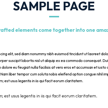
SAMPLE PAGE
crafted elements come together into one amaz
cing elit, sed diam nonummy nibh euismod tincidunt ut laoreet dol
per suscipit lobortis nisl ut aliquip ex ea commodo consequat. Duis
 dolore eu feugiat nulla facilisis at vero eros et accumsan et iusto 
isi. Nam liber tempor cum soluta nobis eleifend option congue nihil
 est usus legentis in iis qui facit eorum claritatem.
 est usus legentis in iis qui facit eorum claritatem.