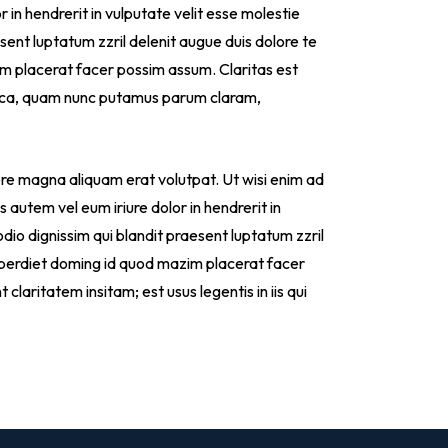
r in hendrerit in vulputate velit esse molestie
esent luptatum zzril delenit augue duis dolore te
zim placerat facer possim assum. Claritas est
hica, quam nunc putamus parum claram,
ore magna aliquam erat volutpat. Ut wisi enim ad
 autem vel eum iriure dolor in hendrerit in
odio dignissim qui blandit praesent luptatum zzril
 imperdiet doming id quod mazim placerat facer
claritatem insitam; est usus legentis in iis qui