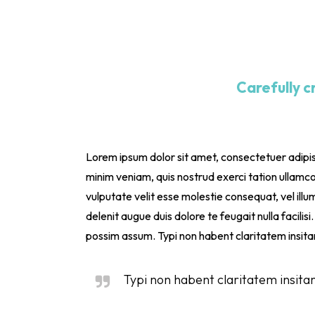
Carefully 
Lorem ipsum dolor sit amet, consectetuer adipis
minim veniam, quis nostrud exerci tation ullamcor
vulputate velit esse molestie consequat, vel illum
delenit augue duis dolore te feugait nulla facil
possim assum. Typi non habent claritatem insitam;
Typi non habent claritatem insitam;